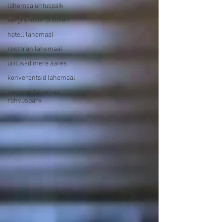
lahemaa ürituspaik
vergi sadam üritused
hotell lahemaal
restoran lahemaal
üritused mere ääres
konverentsid lahemaal
seminar lahemaa
rahvuspark