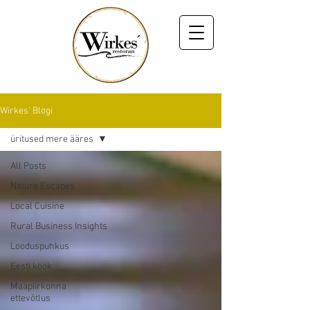
Wirkes' Blogi
üritused mere ääres
All Posts
Nature Escapes
Local Cuisine
Rural Business Insights
Looduspuhkus
Eesti köök
Maapiirkonna
ettevõtlus