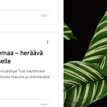
emaa – heräävä
selle
ama odottaa! Tule nauttimaan
isista mauista ja virkistävästä