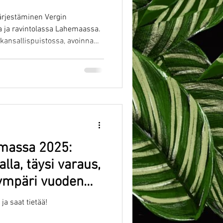
rjestäminen Vergin
a ja ravintolassa Lahemaassa.
kansallispuistossa, avoinna
amassa 2025:
la, täysi varaus,
ympäri vuoden
kes’ ravintola
a saat tietää!