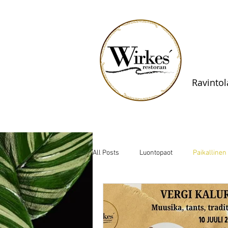
Ravintol
All Posts
Luontopaot
Paikallinen 