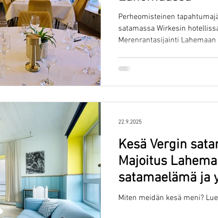
Perheomisteinen tapahtumajä
satamassa Wirkesin hotelliss
Merenrantasijainti Lahemaan 
ympäri vuoden.
22.9.2025
Kesä Vergin sat
Majoitus Lahemaal
satamaelämä ja 
avoinna oleva Wir
Miten meidän kesä meni? Lue j