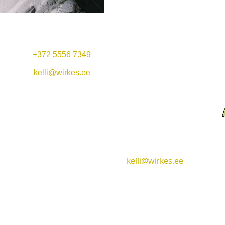
+372 5556 7349
Ma-Pe 11:00-22:00
Lounastarjous: 11-14
kelli@wirkes.ee
La 13
:00-23:00
Vergi Satama &
Su 13:00-20:00
Ravintola Wirkes'
Wirkes OÜ
+372 5556 7349
Vergin kylä
kelli@wirkes.ee
Lääne-Virumaa
45404
Hotelli & Ravintola