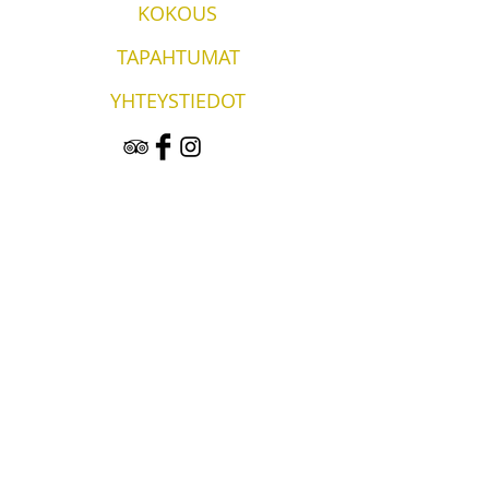
KOKOUS
TAPAHTUMAT
YHTEYSTIEDOT
Vergi Satama & Ravintola Wirkes'
Wirkes OÜ
Vergin kylä
Lääne-Virumaa
45404
Hotelli & Ravintola
Ma-Pe 11:00-22:00
Lounastarjous: 11-14
La 13
:00-23:00