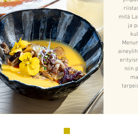
riista
mitä L
ja p
kul
Menum
aineyli
erityi
niin 
ma
tarpei