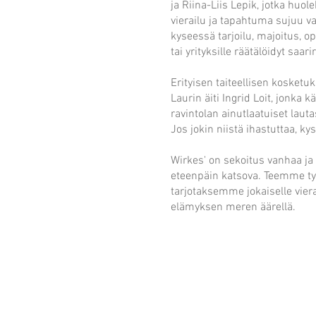
ja Riina-Liis Lepik, jotka huole
vierailu ja tapahtuma sujuu va
kyseessä tarjoilu, majoitus, o
tai yrityksille räätälöidyt saari
Erityisen taiteellisen koske
Laurin äiti Ingrid Loit, jonka k
ravintolan ainutlaatuiset lauta
Jos jokin niistä ihastuttaa, ky
Wirkes' on sekoitus vanhaa ja 
eteenpäin katsova. Teemme 
tarjotaksemme jokaiselle viera
elämyksen meren äärellä.