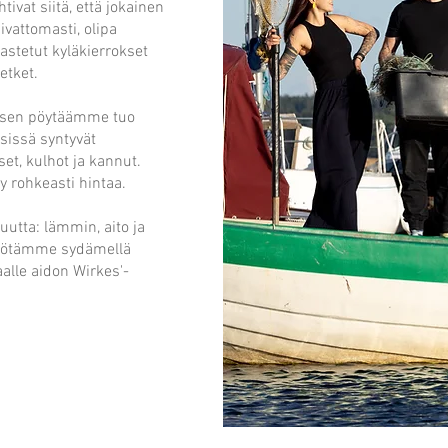
htivat siitä, että jokainen
ivattomasti, olipa
pastetut kyläkierrokset
retket.
tuksen pöytäämme tuo
äsissä syntyvät
set, kulhot ja kannut.
sy rohkeasti hintaa.
uutta: lämmin, aito ja
työtämme sydämellä
alle aidon Wirkes'-