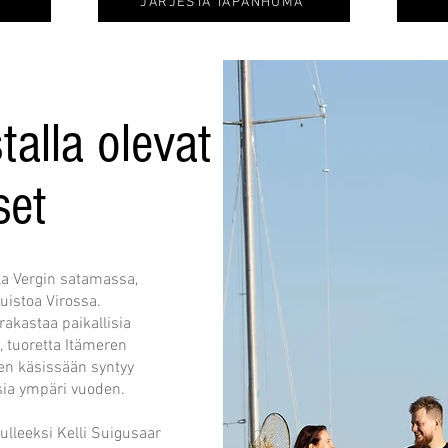
JÄRJESTÄ TAPANHUMA
talla olevat
set
la Vergin satamassa,
uistoa Virossa.
rakastaa paikallisia
, tuoretta Itämeren
nen käsissään syntyy
sia ympäri vuoden.
tulleeksi Kelli Suigusaar