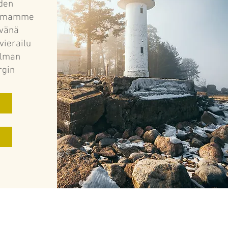
den
nelmamme
ivänä
ierailu
 ilman
rgin