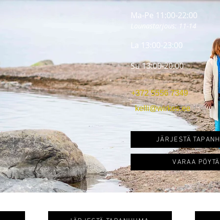
Ma-Pe 11:00-22:00
Lounastarjous: 11-14
La 13
:00-23:00
Su 13:00-20:00
+372 5556 7349
kelli@wirkes.ee
JÄRJESTÄ TAPAN
VARAA PÖYTÄ