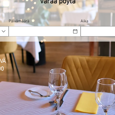
Varaa pöytä
Päivämäärä
Aika
IVÄ
00