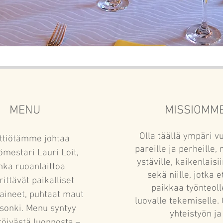
MENU
MISSIOMM
Olla täällä ympäri v
ttiötämme johtaa
pareille ja perheille, 
iömestari Lauri Loit,
ystäville, kaikenlaisii
nka ruoanlaittoa
sekä niille, jotka e
ittävät paikalliset
paikkaa työnteoll
aineet, puhtaat maut
luovalle tekemiselle
esonki. Menu syntyy
yhteistyön ja
öivästä luonnosta –