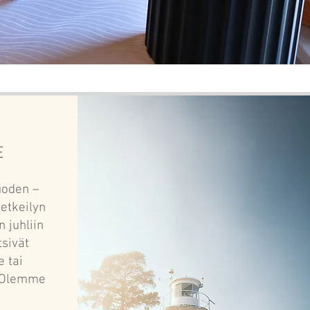
E
uoden –
retkeilyn
n juhliin
tsivät
e tai
. Olemme