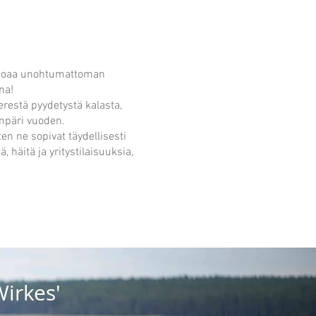
arjoaa unohtumattoman
na!
erestä pyydetystä kalasta,
mpäri vuoden.
en ne sopivat täydellisesti
 häitä ja yritystilaisuuksia,
Wirkes'