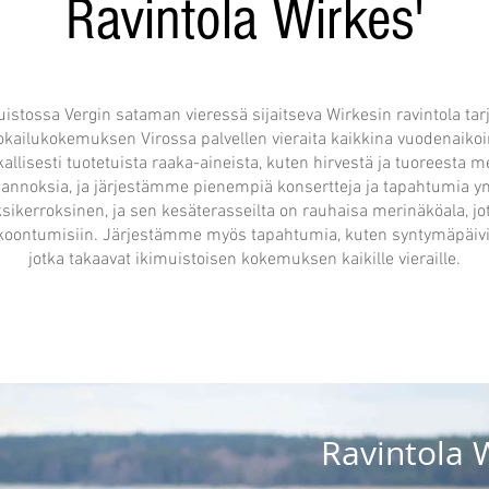
Ravintola Wirkes'
istossa Vergin sataman vieressä sijaitseva Wirkesin ravintola t
okailukokemuksen Virossa palvellen vieraita kaikkina vuodenaikoi
llisesti tuotetuista raaka-aineista, kuten hirvestä ja tuoreesta m
 annoksia, ja järjestämme pienempiä konsertteja ja tapahtumia y
sikerroksinen, ja sen kesäterasseilta on rauhaisa merinäköala, jot
 kokoontumisiin. Järjestämme myös tapahtumia, kuten syntymäpäiviä,
jotka takaavat ikimuistoisen kokemuksen kaikille vieraille.
Ravintola 