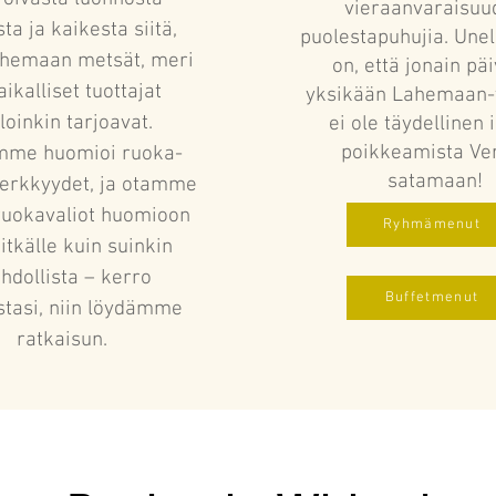
vieraanvaraisuu
sta ja kaikesta siitä,
puolestapuhujia. U
ahemaan metsät, meri
on, että jonain pä
aikalliset tuottajat
yksikään Lahemaan-v
loinkin tarjoavat.
ei ole täydellinen
poikkeamista Ve
me huomioi ruoka-
satamaan!
herkkyydet, ja otamme
sruokavaliot huomioon
Ryhmämenut
pitkälle kuin suinkin
hdollista – kerro
Buffetmenut
stasi, niin löydämme
ratkaisun.