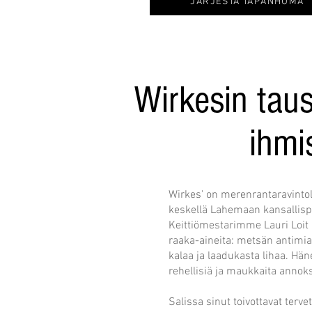
JÄRJESTÄ TAPANHUMA
Wirkesin taus
ihmi
Wirkes' on merenrantaravinto
keskellä Lahemaan kansallisp
Keittiömestarimme Lauri Loit 
raaka-aineita: metsän antimia
kalaa ja laadukasta lihaa. Hä
rehellisiä ja maukkaita annok
Salissa sinut toivottavat terve