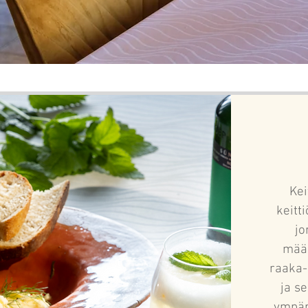
Kei
keitt
jo
määr
raaka-
ja s
ympär