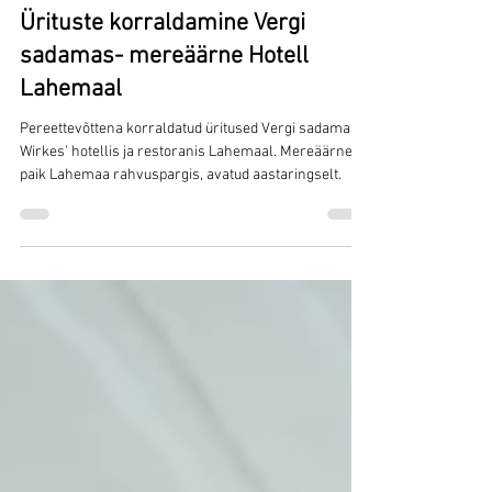
Jan 12
Ürituste korraldamine Vergi
sadamas- mereäärne Hotell
Lahemaal
Pereettevõttena korraldatud üritused Vergi sadamas
Wirkes’ hotellis ja restoranis Lahemaal. Mereäärne
paik Lahemaa rahvuspargis, avatud aastaringselt.