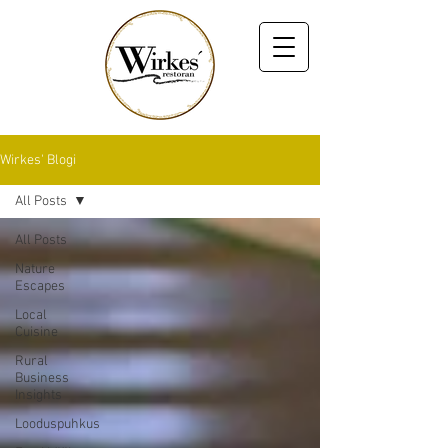
Wirkes' Blogi
All Posts
All Posts
Nature
Escapes
Local
Cuisine
Rural
Business
Insights
Looduspuhkus