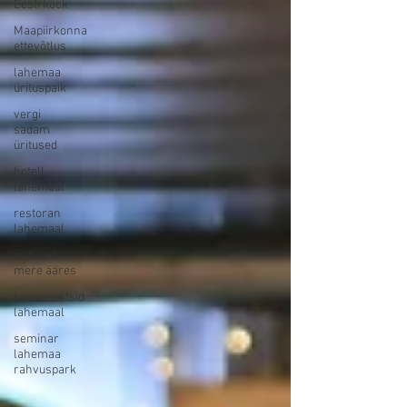
Eesti köök
Maapiirkonna
ettevõtlus
lahemaa
ürituspaik
vergi
sadam
üritused
hotell
lahemaal
restoran
lahemaal
üritused
mere ääres
konverentsid
lahemaal
seminar
lahemaa
rahvuspark