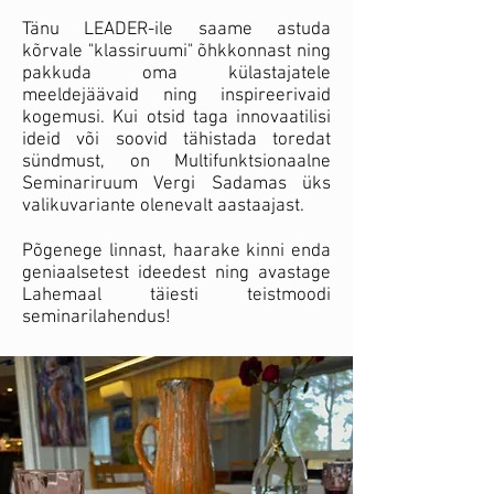
Tänu
LEADER-ile
saame astuda
kõrvale "klassiruumi" õhkkonnast ning
pakkuda oma külastajatele
meeldejäävaid ning inspireerivaid
kogemusi. Kui otsid taga innovaatilisi
ideid või soovid tähistada toredat
sündmust, on Multifunktsionaalne
Seminariruum Vergi Sadamas üks
valikuvariante olenevalt aastaajast.
Põgenege linnast, haarake kinni enda
geniaalsetest ideedest ning avastage
Lahemaal täiesti teistmoodi
seminarilahendus!