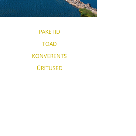
PAKETID
TOAD
KONVERENTS
ÜRITUSED
KONTAKT
Vergi Sadam & Restoran Wirkes'
Wirkes OÜ
Vergi küla
Lääne-Virumaa