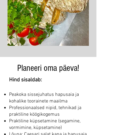
Planeeri oma päeva!
Hind sisaldab:
Peakoka sissejuhatus hapusaia ja
kohalike toorainete maailma
Professionaalsed nipid, tehnikad ja
praktiline köögikogemus
Praktiline küpsetamine (segamine,
vormimine, küpsetamine)
Lõuna: Caesari salat kana ja hapusaia