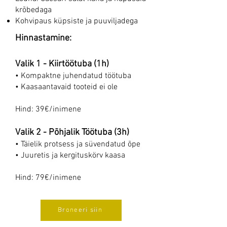
krõbedaga
Kohvipaus küpsiste ja puuviljadega
Hinnastamine:
Valik 1 - Kiirtöötuba (1h)
• Kompaktne juhendatud töötuba
• Kaasaantavaid tooteid ei ole
Hind: 39€/inimene
Valik 2 - Põhjalik Töötuba (3h)
• Täielik protsess ja süvendatud õpe
• Juuretis ja kergituskörv kaasa
​Hind: 79€/inimene
Broneeri siin