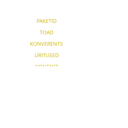
PAKETID
TOAD
KONVERENTS
ÜRITUSED
KONTAKT
Vergi Sadam & Restoran Wirkes'
Wirkes OÜ
Vergi küla
Lääne-Virumaa
45404