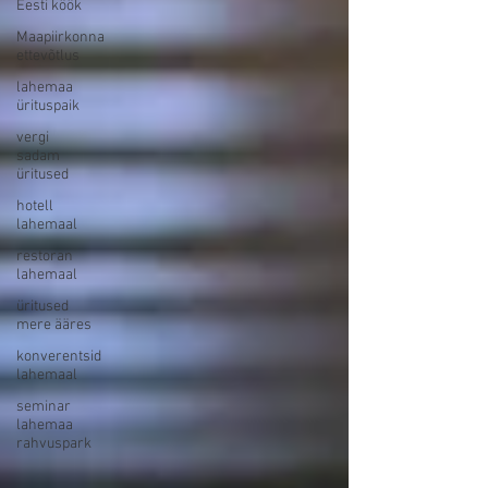
Eesti köök
Maapiirkonna
ettevõtlus
lahemaa
ürituspaik
vergi
sadam
üritused
hotell
lahemaal
restoran
lahemaal
üritused
mere ääres
konverentsid
lahemaal
seminar
lahemaa
rahvuspark