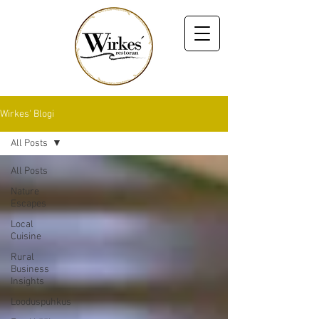
Wirkes' Blogi
All Posts
All Posts
Nature
Escapes
Local
Cuisine
Rural
Business
Insights
Looduspuhkus