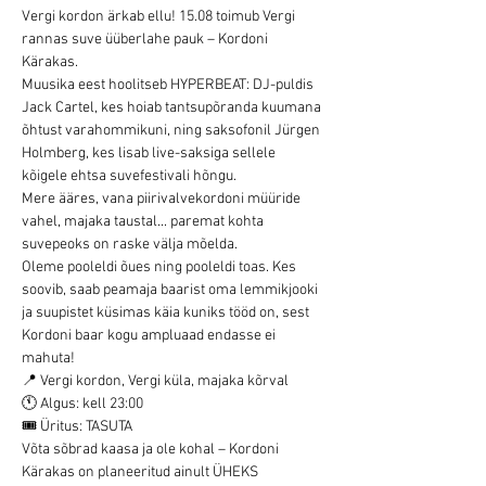
Vergi kordon ärkab ellu! 15.08 toimub Vergi 
rannas suve üüberlahe pauk – Kordoni 
Kärakas.
Muusika eest hoolitseb HYPERBEAT: DJ-puldis 
Jack Cartel, kes hoiab tantsupõranda kuumana 
õhtust varahommikuni, ning saksofonil Jürgen 
Holmberg, kes lisab live-saksiga sellele 
kõigele ehtsa suvefestivali hõngu.
Mere ääres, vana piirivalvekordoni müüride 
vahel, majaka taustal... paremat kohta 
suvepeoks on raske välja mõelda.
Oleme pooleldi õues ning pooleldi toas. Kes 
soovib, saab peamaja baarist oma lemmikjooki 
ja suupistet küsimas käia kuniks tööd on, sest 
Kordoni baar kogu ampluaad endasse ei 
mahuta!
📍 Vergi kordon, Vergi küla, majaka kõrval
🕚 Algus: kell 23:00
🎟 Üritus: TASUTA
Võta sõbrad kaasa ja ole kohal – Kordoni 
Kärakas on planeeritud ainult ÜHEKS 