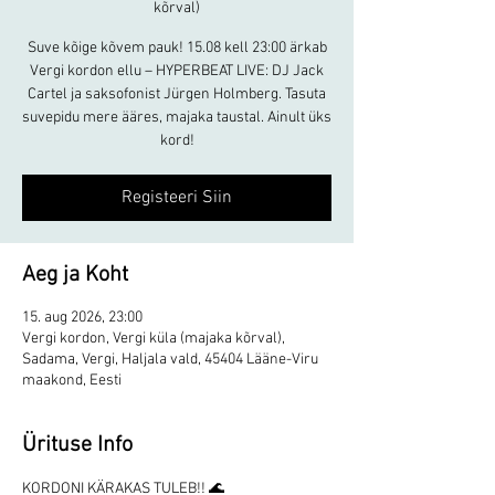
kõrval)
Suve kõige kõvem pauk! 15.08 kell 23:00 ärkab
Vergi kordon ellu – HYPERBEAT LIVE: DJ Jack
Cartel ja saksofonist Jürgen Holmberg. Tasuta
suvepidu mere ääres, majaka taustal. Ainult üks
kord!
Registeeri Siin
Aeg ja Koht
15. aug 2026, 23:00
Vergi kordon, Vergi küla (majaka kõrval),
Sadama, Vergi, Haljala vald, 45404 Lääne-Viru
maakond, Eesti
Ürituse Info
KORDONI KÄRAKAS TULEB!! 🌊