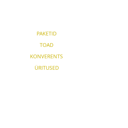
PAKETID
TOAD
KONVERENTS
ÜRITUSED
KONTAKT
Vergi Sadam & Restoran Wirkes'
Wirkes OÜ
Vergi küla