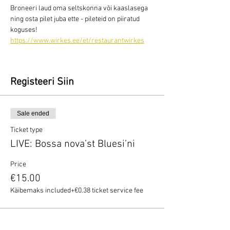
Broneeri laud oma seltskonna või kaaslasega 
ning osta pilet juba ette - pileteid on piiratud 
koguses!
https://www.wirkes.ee/et/restaurantwirkes
Registeeri Siin
Sale ended
Ticket type
LIVE: Bossa nova’st Bluesi’ni
Price
€15.00
Käibemaks included
+€0.38 ticket service fee