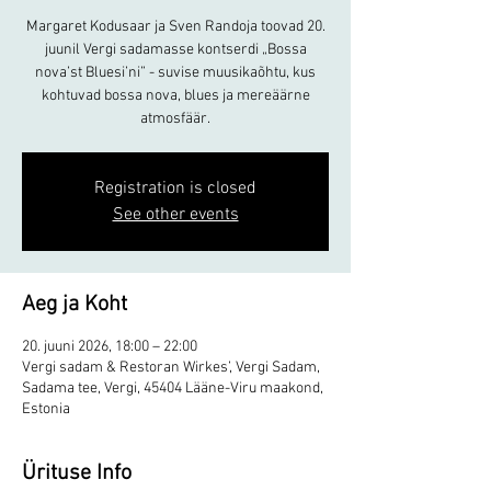
Margaret Kodusaar ja Sven Randoja toovad 20.
juunil Vergi sadamasse kontserdi „Bossa
nova’st Bluesi’ni” - suvise muusikaõhtu, kus
kohtuvad bossa nova, blues ja mereäärne
atmosfäär.
Registration is closed
See other events
Aeg ja Koht
20. juuni 2026, 18:00 – 22:00
Vergi sadam & Restoran Wirkes’, Vergi Sadam,
Sadama tee, Vergi, 45404 Lääne-Viru maakond,
Estonia
Ürituse Info