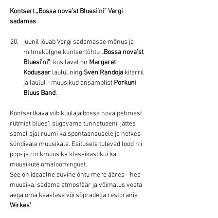
Kontsert „Bossa nova’st Bluesi’ni” Vergi 
sadamas
juunil jõuab Vergi sadamasse mõnus ja 
mitmekülgne kontsertõhtu 
„Bossa nova’st 
Bluesi’ni”
, kus laval on 
Margaret 
Kodusaar
 laulul ning 
Sven Randoja
 kitarril 
ja laulul - muusikud ansamblist 
Porkuni 
Bluus Band
.
Kontsertkava viib kuulaja bossa nova pehmest 
rütmist blues’i sügavama tunnetuseni, jättes 
samal ajal ruumi ka spontaansusele ja hetkes 
sündivale muusikale. Esitusele tulevad lood nii 
pop- ja rockmuusika klassikast kui ka 
muusikute omaloomingust.
See on ideaalne suvine õhtu mere ääres - hea 
muusika, sadama atmosfäär ja võimalus veeta 
aega oma kaaslase või sõpradega restoranis 
Wirkes’
.