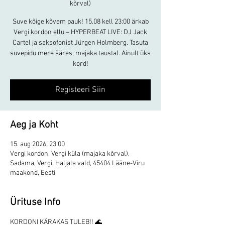
kõrval)
Suve kõige kõvem pauk! 15.08 kell 23:00 ärkab
Vergi kordon ellu – HYPERBEAT LIVE: DJ Jack
Cartel ja saksofonist Jürgen Holmberg. Tasuta
suvepidu mere ääres, majaka taustal. Ainult üks
kord!
Registeeri Siin
Aeg ja Koht
15. aug 2026, 23:00
Vergi kordon, Vergi küla (majaka kõrval),
Sadama, Vergi, Haljala vald, 45404 Lääne-Viru
maakond, Eesti
Ürituse Info
KORDONI KÄRAKAS TULEB!! 🌊