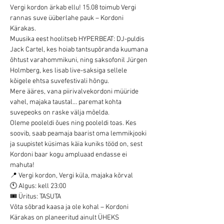
Vergi kordon ärkab ellu! 15.08 toimub Vergi 
rannas suve üüberlahe pauk – Kordoni 
Kärakas.
Muusika eest hoolitseb HYPERBEAT: DJ-puldis 
Jack Cartel, kes hoiab tantsupõranda kuumana 
õhtust varahommikuni, ning saksofonil Jürgen 
Holmberg, kes lisab live-saksiga sellele 
kõigele ehtsa suvefestivali hõngu.
Mere ääres, vana piirivalvekordoni müüride 
vahel, majaka taustal... paremat kohta 
suvepeoks on raske välja mõelda.
Oleme pooleldi õues ning pooleldi toas. Kes 
soovib, saab peamaja baarist oma lemmikjooki 
ja suupistet küsimas käia kuniks tööd on, sest 
Kordoni baar kogu ampluaad endasse ei 
mahuta!
📍 Vergi kordon, Vergi küla, majaka kõrval
🕚 Algus: kell 23:00
🎟 Üritus: TASUTA
Võta sõbrad kaasa ja ole kohal – Kordoni 
Kärakas on planeeritud ainult ÜHEKS 