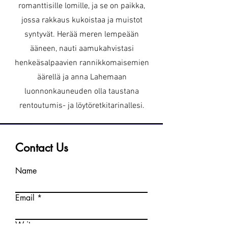
romanttisille lomille, ja se on paikka,
jossa rakkaus kukoistaa ja muistot
syntyvät. Herää meren lempeään
ääneen, nauti aamukahvistasi
henkeäsalpaavien rannikkomaisemien
äärellä ja anna Lahemaan
luonnonkauneuden olla taustana
rentoutumis- ja löytöretkitarinallesi.
Contact Us
Name
Email
Write a message