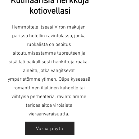
Kulinaarisia herkkuja
kotiovellasi
Hemmottele itseäsi Viron makujen
parissa hotellin ravintolassa, jonka
ruokalista on osoitus
sitoutumisestamme tuoreuteen ja
sisältää paikallisesti hankittuja raaka-
aineita, jotka vangitsevat
ympäristömme ytimen. Olipa kyseessä
romanttinen illallinen kahdelle tai
viihtyisä perheateria, ravintolamme
tarjoaa aitoa virolaista
vieraanvaraisuutta.
Varaa pöytä