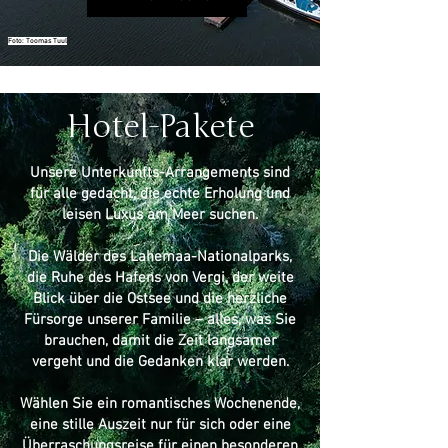
Foto: Toomas Tuul
Hotel-Pakete
Unsere Unterkunfts-Arrangements sind
für alle gedacht, die echte Erholung und
leisen Luxus am Meer suchen.
Die Wälder des Lahemaa-Nationalparks,
die Ruhe des Hafens von Vergi, der weite
Blick über die Ostsee und die herzliche
Fürsorge unserer Familie – alles, was Sie
brauchen, damit die Zeit langsamer
vergeht und die Gedanken klar werden.
Wählen Sie ein romantisches Wochenende,
eine stille Auszeit nur für sich oder eine
Überraschungsreise für einen besonderen