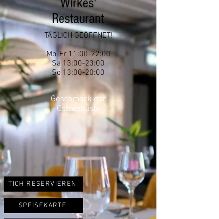
Wirkes'
Restaurant
TÄGLICH GEÖFFNET!
Mo-Fr 11:00-22:00
Sa 13:00-23:00
So 13:00-20:00
Geschmack der
Ostseeküste
TICH RESERVIEREN
SPEISEKARTE