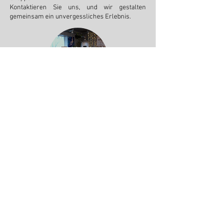
Kontaktieren Sie uns, und wir gestalten
gemeinsam ein unvergessliches Erlebnis.
Gruppenessen & Feiern
Im Nationalpark Lahemaa, direkt am Meer im
Hafen von Vergi gelegen, bietet Wirkes’ eine
inspirierende Umgebung für unvergessliche
Feiern – das ganze Jahr über. Ob Geburtstag,
Hochzeit, Firmen-Retreat, Seminar,
Familientreffen oder ein exklusives Private
Dining – bei uns finden Sie die perfekte
Atmosphäre, umgeben von Natur und der
Ostsee.
Unsere Veranstaltungsräume eignen sich