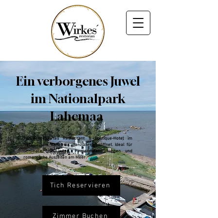
Ein verborgenes Juwel
im Nationalpark
Lahemaa
Familiengeführtes Restaurant & Boutique-Hotel im
Nationalpark Lahemaa, ganzjährig geöffnet. Ideal für
Seminare, Hochzeiten, Firmenveranstaltungen und
romantische Auszeiten am Meer.
Tich Reservieren
Zimmer Buchen