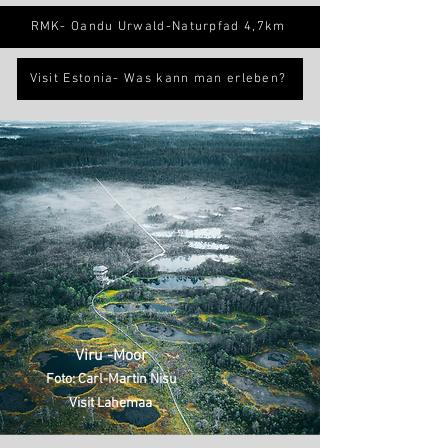
RMK- Oandu Urwald-Naturpfad 4,7km
Visit Estonia- Was kann man erleben?
Viru -Moor
Foto: Carl-Martin Nisu
Visit Lahemaa