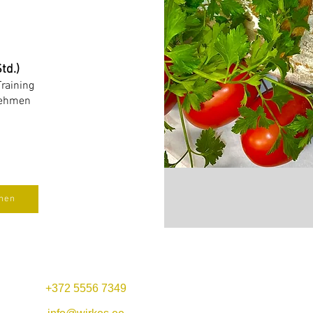
td.)
Training
nehmen
chen
+372 5556 7349
Mo-Fr 11:00-22:00
Mittagsangebot: 11-14