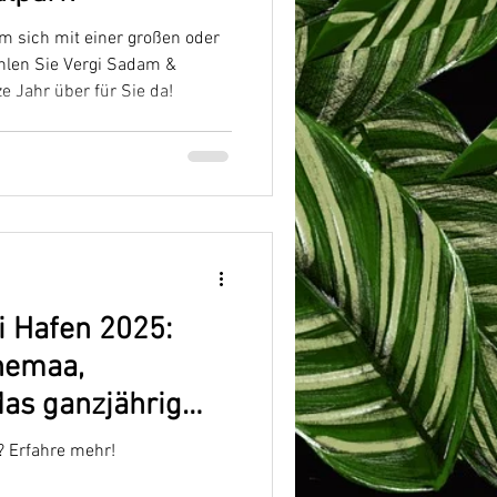
m sich mit einer großen oder
ählen Sie Vergi Sadam &
e Jahr über für Sie da!
 Hafen 2025:
hemaa,
as ganzjährig
’ Restaurant
? Erfahre mehr!