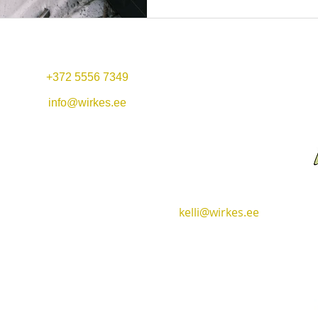
+372 5556 7349
Mo-Fr 11:00-22:00
Mittagsangebot: 11-14
info@wirkes.ee
Sa 13
:00-23:00
Hafen Vergi &
So 13:00-20:00
Restaurant Wirkes'
+372 5556 7349
Wirkes OÜ
Vergi village
kelli@wirkes.ee
Lääne-Virumaa
45404
Hotel & Restaurant​