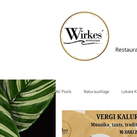
Restaur
All Posts
Naturausflüge
Lokale 
Lahemaa Gatherings