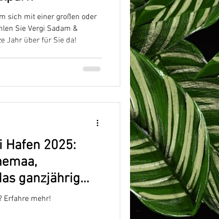
m sich mit einer großen oder
ählen Sie Vergi Sadam &
e Jahr über für Sie da!
 Hafen 2025:
hemaa,
as ganzjährig
’ Restaurant
? Erfahre mehr!