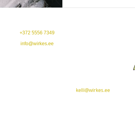
+372 5556 7349
Mo-Fr 11:00-22:00
Mittagsangebot: 11-14
info@wirkes.ee
Sa 13
:00-23:00
Hafen Vergi &
So 13:00-20:00
Restaurant Wirkes'
+372 5556 7349
Wirkes OÜ
Vergi village
kelli@wirkes.ee
Lääne-Virumaa
45404
Hotel & Restaurant​