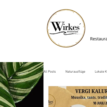
Restaur
All Posts
Naturausflüge
Lokale 
Lahemaa Gatherings