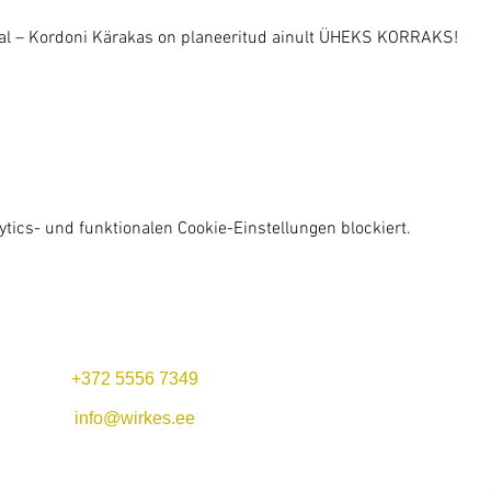
hal – Kordoni Kärakas on planeeritud ainult ÜHEKS KORRAKS!
ics- und funktionalen Cookie-Einstellungen blockiert.
+372 5556 7349
Mo-Fr 11:00-22:00
Mittagsangebot: 11-14
info@wirkes.ee
Sa 13
:00-23:00
Hafen Vergi &