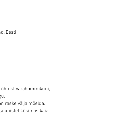
d, Eesti
 õhtust varahommikuni, 
gu.
on raske välja mõelda.
 suupistet küsimas käia 