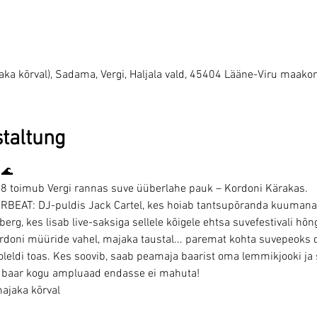
jaka kõrval), Sadama, Vergi, Haljala vald, 45404 Lääne-Viru maakon
staltung
 🌊
.08 toimub Vergi rannas suve üüberlahe pauk – Kordoni Kärakas.
ERBEAT: DJ-puldis Jack Cartel, kes hoiab tantsupõranda kuumana
rg, kes lisab live-saksiga sellele kõigele ehtsa suvefestivali hõn
ordoni müüride vahel, majaka taustal... paremat kohta suvepeoks 
leldi toas. Kes soovib, saab peamaja baarist oma lemmikjooki ja
i baar kogu ampluaad endasse ei mahuta!
majaka kõrval