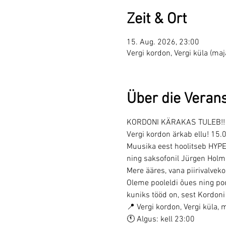
Zeit & Ort
15. Aug. 2026, 23:00
Vergi kordon, Vergi küla (ma
Über die Veran
KORDONI KÄRAKAS TULEB!!
Vergi kordon ärkab ellu! 15
Muusika eest hoolitseb HYP
ning saksofonil Jürgen Holmbe
Mere ääres, vana piirivalvek
Oleme pooleldi õues ning poo
kuniks tööd on, sest Kordon
📍 Vergi kordon, Vergi küla, 
🕚 Algus: kell 23:00