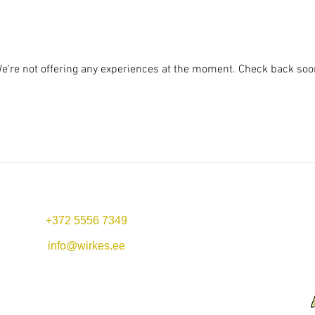
e're not offering any experiences at the moment. Check back soo
+372 5556 7349
Mo-Fr 11:00-22:00
Mittagsangebot: 11-14
info@wirkes.ee
Sa 13
:00-23:00
Hafen Vergi &
So 13:00-20:00
Restaurant Wirkes'