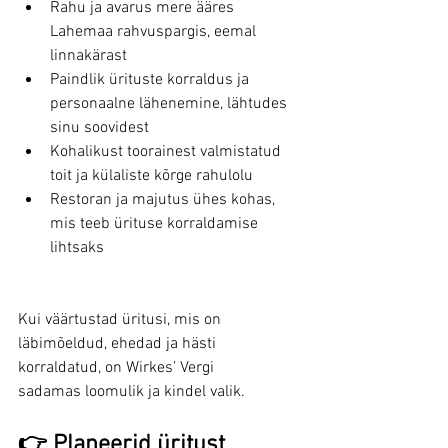
Rahu ja avarus mere ääres 
Lahemaa rahvuspargis, eemal 
linnakärast
Paindlik ürituste korraldus ja 
personaalne lähenemine, lähtudes 
sinu soovidest
Kohalikust toorainest valmistatud 
toit ja külaliste kõrge rahulolu
Restoran ja majutus ühes kohas, 
mis teeb ürituse korraldamise 
lihtsaks
Kui väärtustad üritusi, mis on 
läbimõeldud, ehedad ja hästi 
korraldatud, on Wirkes’ Vergi 
sadamas loomulik ja kindel valik.
👉 Planeerid üritust 