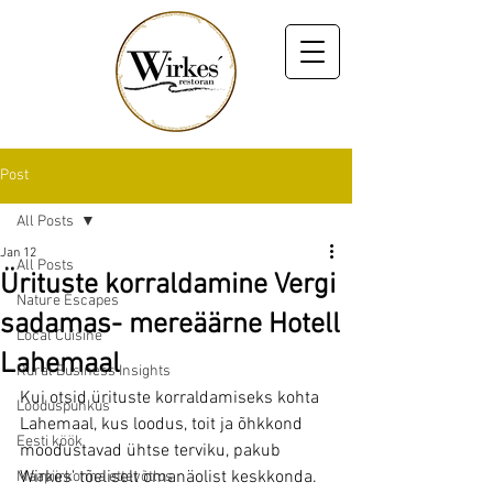
Post
All Posts
Jan 12
All Posts
Ürituste korraldamine Vergi
Nature Escapes
sadamas- mereäärne Hotell
Local Cuisine
Lahemaal
Rural Business Insights
Kui otsid ürituste korraldamiseks kohta 
Looduspuhkus
Lahemaal, kus loodus, toit ja õhkkond 
Eesti köök
moodustavad ühtse terviku, pakub 
Wirkes' tõeliselt omanäolist keskkonda. 
Maapiirkonna ettevõtlus