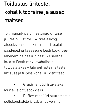
Toitlustus üritustel- 
kohalik tooraine ja ausad 
maitsed
Toit mängib iga õnnestunud ürituse 
juures olulist rolli. Wirkes’e köögi 
aluseks on kohalik tooraine, hooajalised 
saadused ja kaasaegne Eesti köök. See 
lähenemine haakub hästi ka sellega, 
kuidas Eestit rahvusvaheliselt 
tutvustatakse – läbi puhaste maitsete, 
lihtsuse ja tugeva kohaliku identiteedi.
	•	Grupimenüüd istuvateks 
lõuna- ja õhtusöökideks
	•	Buffee-menüüd suurematele 
seltskondadele ja vabamas vormis 