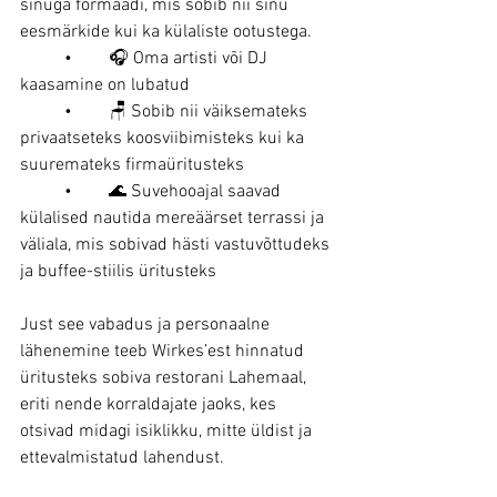
sinuga formaadi, mis sobib nii sinu 
eesmärkide kui ka külaliste ootustega.
	•	🎧 Oma artisti või DJ 
kaasamine on lubatud
	•	🪑 Sobib nii väiksemateks 
privaatseteks koosviibimisteks kui ka 
suuremateks firmaüritusteks
	•	🌊 Suvehooajal saavad 
külalised nautida mereäärset terrassi ja 
väliala, mis sobivad hästi vastuvõttudeks 
ja buffee-stiilis üritusteks
Just see vabadus ja personaalne 
lähenemine teeb Wirkes’est hinnatud 
üritusteks sobiva restorani Lahemaal, 
eriti nende korraldajate jaoks, kes 
otsivad midagi isiklikku, mitte üldist ja 
ettevalmistatud lahendust.