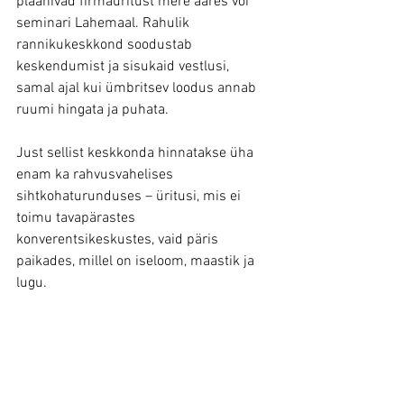
plaanivad firmaüritust mere ääres või 
seminari Lahemaal. Rahulik 
rannikukeskkond soodustab 
keskendumist ja sisukaid vestlusi, 
samal ajal kui ümbritsev loodus annab 
ruumi hingata ja puhata.
Just sellist keskkonda hinnatakse üha 
enam ka rahvusvahelises 
sihtkohaturunduses – üritusi, mis ei 
toimu tavapärastes 
konverentsikeskustes, vaid päris 
paikades, millel on iseloom, maastik ja 
lugu.