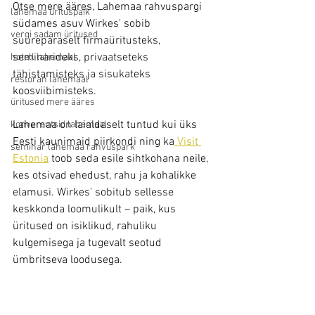
Otse mere ääres, Lahemaa rahvuspargi 
lahemaa ürituspaik
südames asuv Wirkes' sobib 
vergi sadam üritused
suurepäraselt firmaüritusteks, 
seminarideks, privaatseteks 
hotell lahemaal
tähistamisteks ja sisukateks 
restoran lahemaal
koosviibimisteks.
üritused mere ääres
Lahemaa on laialdaselt tuntud kui üks 
konverentsid lahemaal
Eesti kaunimaid piirkondi ning ka
 Visit 
seminar lahemaa rahvuspark
Estonia
 toob seda esile sihtkohana neile, 
kes otsivad ehedust, rahu ja kohalikke 
elamusi. Wirkes' sobitub sellesse 
keskkonda loomulikult – paik, kus 
üritused on isiklikud, rahuliku 
kulgemisega ja tugevalt seotud 
ümbritseva loodusega.