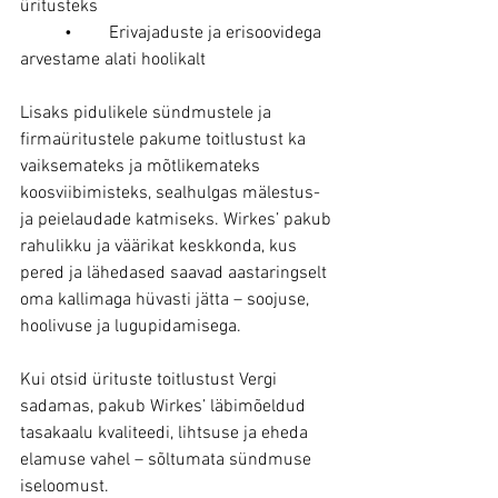
üritusteks
	•	Erivajaduste ja erisoovidega 
arvestame alati hoolikalt
Lisaks pidulikele sündmustele ja 
firmaüritustele pakume toitlustust ka 
vaiksemateks ja mõtlikemateks 
koosviibimisteks, sealhulgas mälestus- 
ja peielaudade katmiseks. Wirkes’ pakub 
rahulikku ja väärikat keskkonda, kus 
pered ja lähedased saavad aastaringselt 
oma kallimaga hüvasti jätta – soojuse, 
hoolivuse ja lugupidamisega.
Kui otsid ürituste toitlustust Vergi 
sadamas, pakub Wirkes’ läbimõeldud 
tasakaalu kvaliteedi, lihtsuse ja eheda 
elamuse vahel – sõltumata sündmuse 
iseloomust.