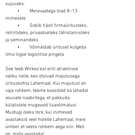
sujuvaks.
	•	Merevaatega toad 8–13 
inimesele
	•	Sobib hästi firmaüritusteks, 
retriitideks, privaatseteks tähistamisteks 
ja seminarideks
	•	Võimaldab üritusel kulgeda 
ilma liigse logistilise pingeta
See teeb Wirkes’est eriti atraktiivse 
valiku neile, kes otsivad majutusega 
ürituskohta Lahemaal. Kui majutust on 
vaja rohkem, teeme koostööd ka lähedal 
asuvate naabritega, et pakkuda 
külalistele mugavaid lisavõimalusi. 
Muidugi oleks tore, kui inimesed 
avastaksid veel hotelle Lahemaal, meie 
ümber, et veeta rohkem aega siin. Meil 
on, mida avastada!