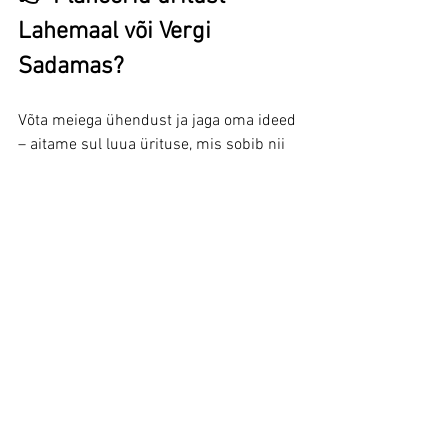
Lahemaal või Vergi 
Sadamas?
Võta meiega ühendust ja jaga oma ideed 
– aitame sul luua ürituse, mis sobib nii 
kohta, inimesi kui ka eesmärki.
Viru Raba - Foto: Carl-Martin Nisu