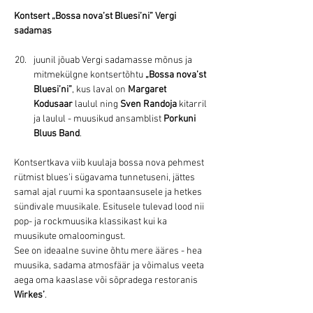
Kontsert „Bossa nova’st Bluesi’ni” Vergi 
sadamas
juunil jõuab Vergi sadamasse mõnus ja 
mitmekülgne kontsertõhtu 
„Bossa nova’st 
Bluesi’ni”
, kus laval on 
Margaret 
Kodusaar
 laulul ning 
Sven Randoja
 kitarril 
ja laulul - muusikud ansamblist 
Porkuni 
Bluus Band
.
Kontsertkava viib kuulaja bossa nova pehmest 
rütmist blues’i sügavama tunnetuseni, jättes 
samal ajal ruumi ka spontaansusele ja hetkes 
sündivale muusikale. Esitusele tulevad lood nii 
pop- ja rockmuusika klassikast kui ka 
muusikute omaloomingust.
See on ideaalne suvine õhtu mere ääres - hea 
muusika, sadama atmosfäär ja võimalus veeta 
aega oma kaaslase või sõpradega restoranis 
Wirkes’
.