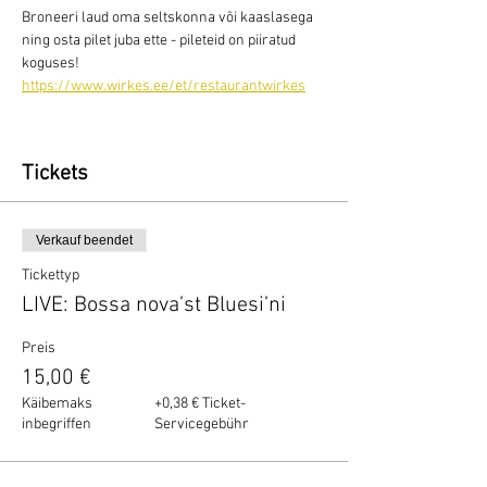
Broneeri laud oma seltskonna või kaaslasega 
ning osta pilet juba ette - pileteid on piiratud 
koguses!
https://www.wirkes.ee/et/restaurantwirkes
Tickets
Verkauf beendet
Tickettyp
LIVE: Bossa nova’st Bluesi’ni
Preis
15,00 €
Käibemaks
+0,38 € Ticket-
inbegriffen
Servicegebühr