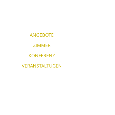
ANGEBOTE
ZIMMER
KONFERENZ
VERANSTALTUGEN
KONTAKTE
Hafen Vergi & Restaurant Wirkes'
Wirkes OÜ