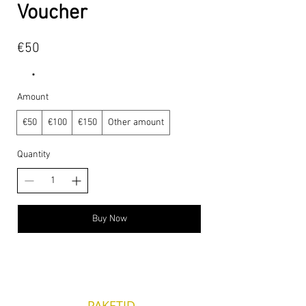
Voucher
€50
Amount
€50
€100
€150
Other amount
Quantity
Buy Now
PAKETID