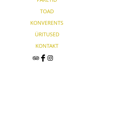
TOAD
KONVERENTS
ÜRITUSED
KONTAKT
Vergi Sadam & Restoran Wirkes'
Wirkes OÜ
Vergi küla
Lääne-Virumaa
45404
Hotell & Restoran