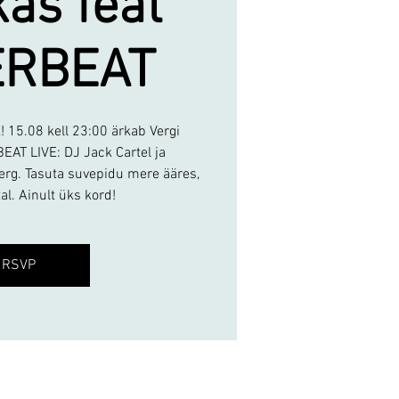
as feat
ERBEAT
 15.08 kell 23:00 ärkab Vergi
EAT LIVE: DJ Jack Cartel ja
rg. Tasuta suvepidu mere ääres,
al. Ainult üks kord!
RSVP