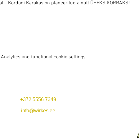
hal – Kordoni Kärakas on planeeritud ainult ÜHEKS KORRAKS!
Analytics and functional cookie settings.
+372 5556 7349
Mon-Fri 11:00-22:00
Lunch offer: 11-14
info@wirkes.ee
Sat 11:00-23:00
Vergi Harbor &
Restaurant Wirkes'
Sun 11:00-20:00