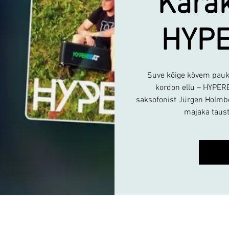
Kärak
HYP
Suve kõige kõvem pauk!
kordon ellu – HYPERB
saksofonist Jürgen Holmbe
majaka taust