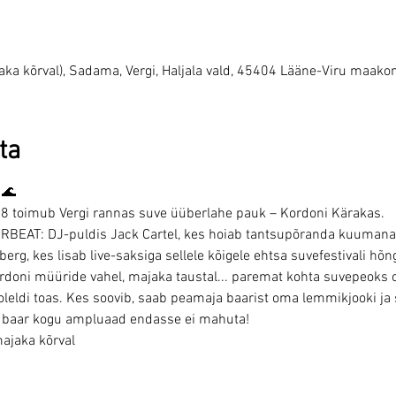
jaka kõrval), Sadama, Vergi, Haljala vald, 45404 Lääne-Viru maakon
ta
 🌊
.08 toimub Vergi rannas suve üüberlahe pauk – Kordoni Kärakas.
ERBEAT: DJ-puldis Jack Cartel, kes hoiab tantsupõranda kuumana
rg, kes lisab live-saksiga sellele kõigele ehtsa suvefestivali hõn
ordoni müüride vahel, majaka taustal... paremat kohta suvepeoks 
leldi toas. Kes soovib, saab peamaja baarist oma lemmikjooki ja
i baar kogu ampluaad endasse ei mahuta!
majaka kõrval