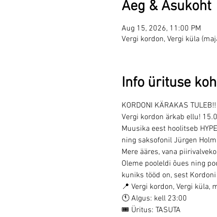
Aeg & Asukoht
Aug 15, 2026, 11:00 PM
Vergi kordon, Vergi küla (ma
Info ürituse koh
KORDONI KÄRAKAS TULEB!!
Vergi kordon ärkab ellu! 15
Muusika eest hoolitseb HYP
ning saksofonil Jürgen Holmbe
Mere ääres, vana piirivalvek
Oleme pooleldi õues ning poo
kuniks tööd on, sest Kordon
📍 Vergi kordon, Vergi küla, 
🕚 Algus: kell 23:00
🎟 Üritus: TASUTA