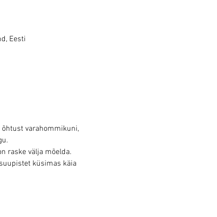
d, Eesti
 õhtust varahommikuni, 
gu.
on raske välja mõelda.
 suupistet küsimas käia 