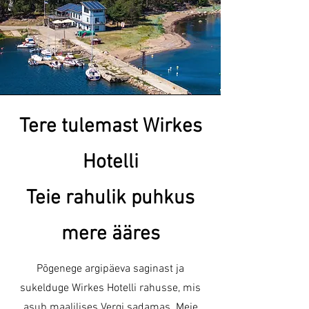
Tere tulemast Wirkes
Hotelli
Teie rahulik puhkus
mere ääres
Põgenege argipäeva saginast ja
sukelduge Wirkes Hotelli rahusse, mis
asub maalilises Vergi sadamas. Meie