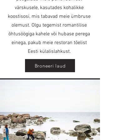
värskusele, kasutades kohalikke
koostisosi, mis tabavad meie ümbruse
olemust. Olgu tegemist romantilise
õhtusöögiga kahele või hubase perega
einega, pakub meie restoran tõelist
Eesti külalislahkust.
Broneeri laud