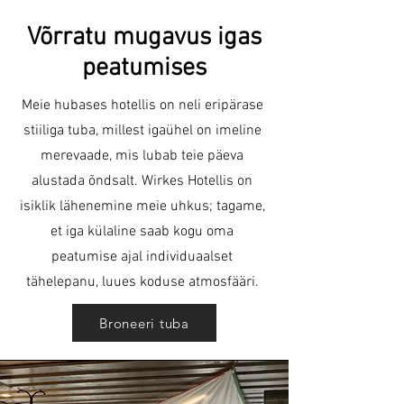
Võrratu mugavus igas
peatumises
Meie hubases hotellis on neli eripärase
stiiliga tuba, millest igaühel on imeline
merevaade, mis lubab teie päeva
alustada õndsalt. Wirkes Hotellis on
isiklik lähenemine meie uhkus; tagame,
et iga külaline saab kogu oma
peatumise ajal individuaalset
tähelepanu, luues koduse atmosfääri.
Broneeri tuba