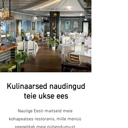
Kulinaarsed naudingud
teie ukse ees
Nautige Eesti maitseid meie
kohapealses restoranis, mille menüü
peegeldab meie pühendumust