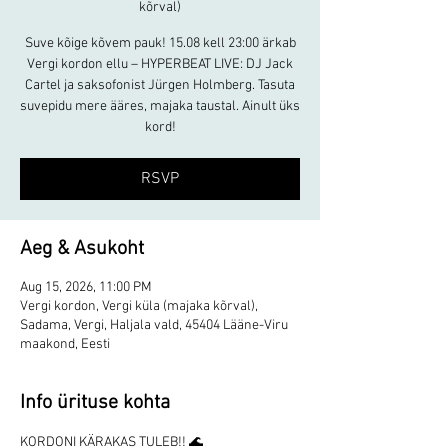
kõrval)
Suve kõige kõvem pauk! 15.08 kell 23:00 ärkab
Vergi kordon ellu – HYPERBEAT LIVE: DJ Jack
Cartel ja saksofonist Jürgen Holmberg. Tasuta
suvepidu mere ääres, majaka taustal. Ainult üks
kord!
RSVP
Aeg & Asukoht
Aug 15, 2026, 11:00 PM
Vergi kordon, Vergi küla (majaka kõrval),
Sadama, Vergi, Haljala vald, 45404 Lääne-Viru
maakond, Eesti
Info ürituse kohta
KORDONI KÄRAKAS TULEB!! 🌊