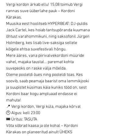
Vergi kordon ärkab ellu! 15.08 toimub Vergi 
rannas suve üüberlahe pauk – Kordoni 
Kärakas.
Muusika eest hoolitseb HYPERBEAT: DJ-puldis 
Jack Cartel, kes hoiab tantsupõranda kuumana 
õhtust varahommikuni, ning saksofonil Jürgen 
Holmberg, kes lisab live-saksiga sellele 
kõigele ehtsa suvefestivali hõngu.
Mere ääres, vana piirivalvekordoni müüride 
vahel, majaka taustal... paremat kohta 
suvepeoks on raske välja mõelda.
Oleme pooleldi õues ning pooleldi toas. Kes 
soovib, saab peamaja baarist oma lemmikjooki 
ja suupistet küsimas käia kuniks tööd on, sest 
Kordoni baar kogu ampluaad endasse ei 
mahuta!
📍 Vergi kordon, Vergi küla, majaka kõrval
🕚 Algus: kell 23:00
🎟 Üritus: TASUTA
Võta sõbrad kaasa ja ole kohal – Kordoni 
Kärakas on planeeritud ainult ÜHEKS 